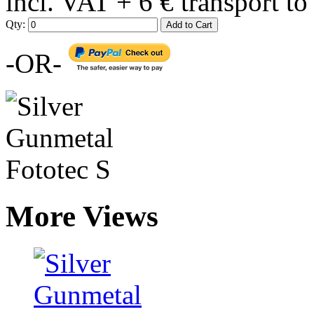
incl. VAT + 6 € transport t
Qty:
Add to Cart
-OR-
More Views