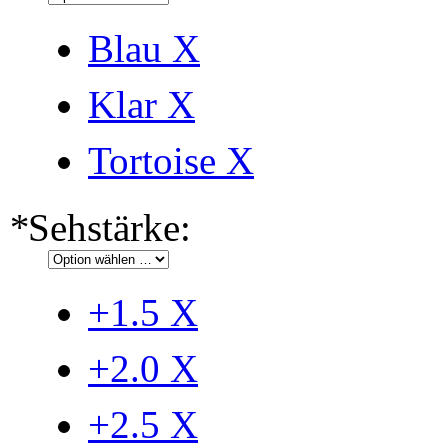
Blau
X
Klar
X
Tortoise
X
*
Sehstärke:
+1.5
X
+2.0
X
+2.5
X