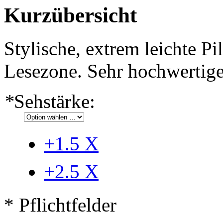
Kurzübersicht
Stylische, extrem leichte P
Lesezone. Sehr hochwertig
*
Sehstärke:
+1.5
X
+2.5
X
* Pflichtfelder